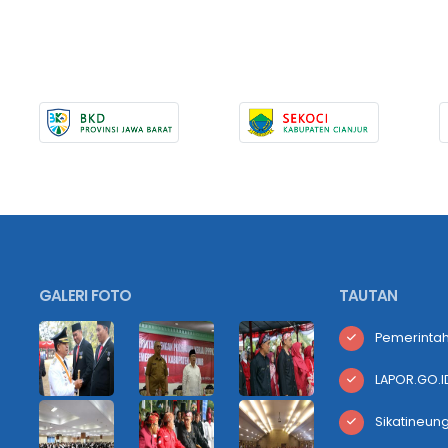
GALERI FOTO
TAUTAN
Pemerintah
LAPOR.GO.I
Sikatineun