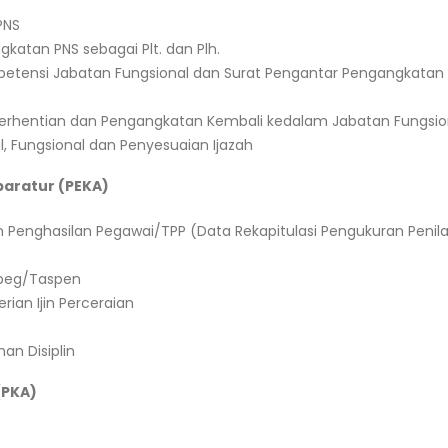
PNS
katan PNS sebagai Plt. dan Plh.
mpetensi Jabatan Fungsional dan Surat Pengantar Pengangkata
erhentian dan Pengangkatan Kembali kedalam Jabatan Fungsio
l, Fungsional dan Penyesuaian Ijazah
paratur (PEKA)
enghasilan Pegawai/TPP (Data Rekapitulasi Pengukuran Penila
arpeg/Taspen
ian Ijin Perceraian
an Disiplin
(PKA)