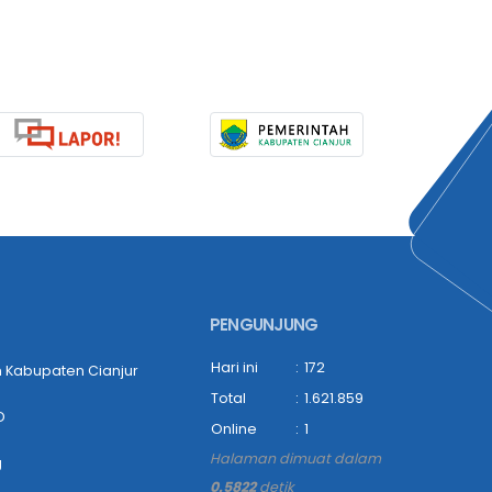
PENGUNJUNG
Hari ini
:
172
 Kabupaten Cianjur
Total
:
1.621.859
D
Online
:
1
Halaman dimuat dalam
g
0.5822
detik