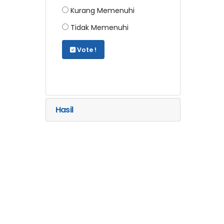
Kurang Memenuhi
Tidak Memenuhi
Vote !
Hasil
Hari ini
:
172
Total
:
1.621.858
Online
:
1