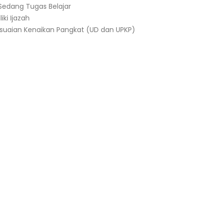
Sedang Tugas Belajar
ki Ijazah
yesuaian Kenaikan Pangkat (UD dan UPKP)